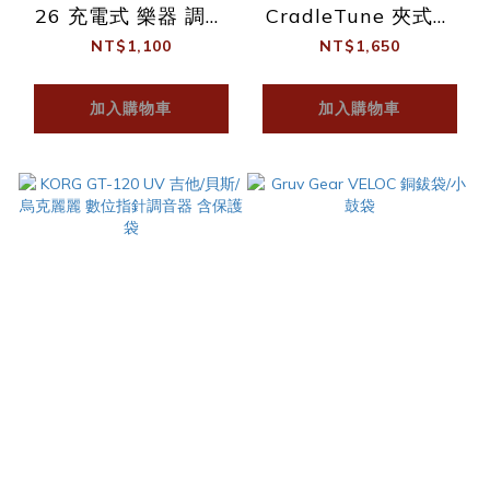
26 充電式 樂器 調音
CradleTune 夾式調
器 360度調整 Tuner
音器/三腳架
NT$1,100
NT$1,650
(頭可360度調整/含充
電線)
加入購物車
加入購物車