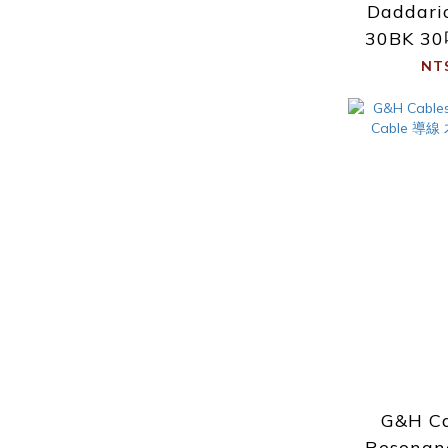
Daddari
30BK 3
NT
G&H C
Resonan