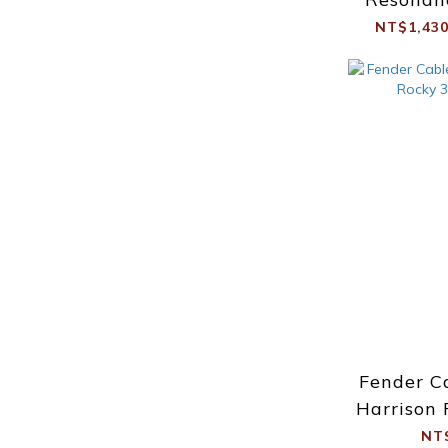
線 木吉
NT$1,430
Fender C
Harrison
NT