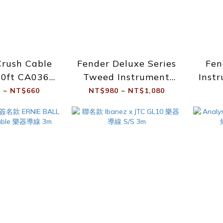
rush Cable
Fender Deluxe Series
Fen
0ft CA036
Tweed Instrument
Inst
II 樂器導線
Cables 樂器導線
他
 ~ NT$660
NT$980 ~ NT$1,080