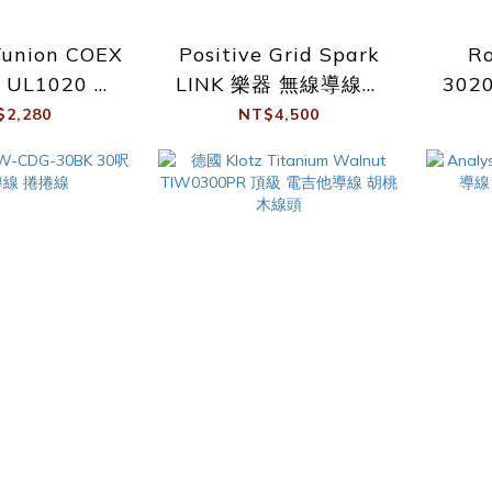
nion COEX
Positive Grid Spark
R
e UL1020 免
LINK 樂器 無線導線系
302
短導線組
統
$2,280
NT$4,500