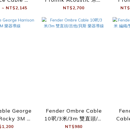
他 推薦使用
他 樂器導線 IL 3.6米
 ~ NT$2,145
NT$2,700
NT$
able George
Fender Ombre Cable
Fen
 Rocky 3M 樂
10呎/3米/3m 雙直頭/吉
Cab
器導線
他/貝斯 樂器導線
直頭 
$1,200
NT$980