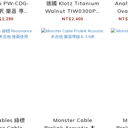
o PW-CDG-
德國 Klotz Titanium
Anal
0呎 樂器 導線
Walnut TIW0300PR
Ov
捲捲線
頂級 電吉他導線 胡桃木
M
$1,290
NT$2,400
NT$
線頭
ables 綠標
Monster Cable
M
ce Cable 導
Prolink Acoustic 木吉
Pro