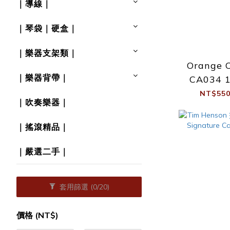
｜導線｜
｜琴袋｜硬盒｜
｜樂器支架類｜
Orange C
｜樂器背帶｜
CA034 1
20ft 
NT$550
｜吹奏樂器｜
｜搖滾精品｜
｜嚴選二手｜
套用篩選
(0/20)
價格 (NT$)