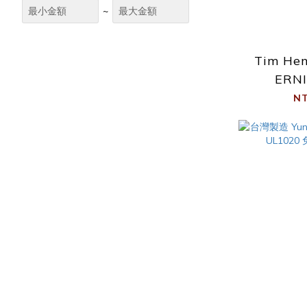
~
Tim He
ERNI
Signatur
NT
導