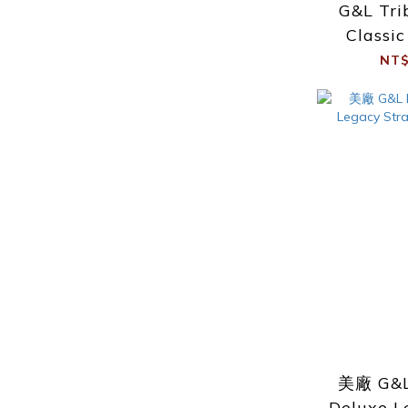
G&L Tri
Classi
Lake Pla
NT$
美廠 G&L 
Deluxe L