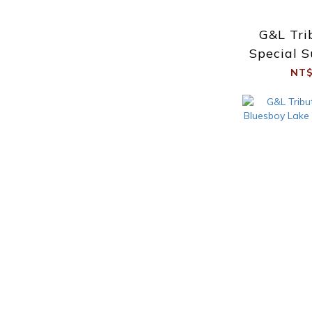
G&L Tri
Special S
NT$