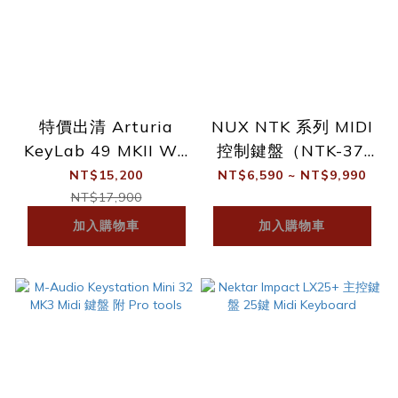
特價出清 Arturia
NUX NTK 系列 MIDI
KeyLab 49 MKII WT
控制鍵盤（NTK-37,
49鍵 主控/創作/編曲
NTK-49, NTK-61）
NT$15,200
NT$6,590 ~ NT$9,990
Midi 鍵盤
NT$17,900
加入購物車
加入購物車