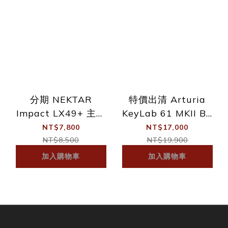
分期 NEKTAR
特價出清 Arturia
Impact LX49+ 主控
KeyLab 61 MKII BK
鍵盤 MIDI鍵盤 49鍵
61鍵 主控/創作/編曲
NT$7,800
NT$17,000
附打擊版功能
Midi 鍵盤
NT$8,500
NT$19,900
加入購物車
加入購物車