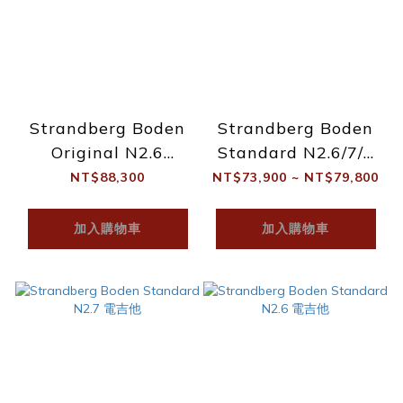
Strandberg Boden
Strandberg Boden
Original N2.6
Standard N2.6/7/8
Amber Haze Burst
Metal POWR:D 電吉
NT$88,300
NT$73,900 ~ NT$79,800
電吉他
他
加入購物車
加入購物車