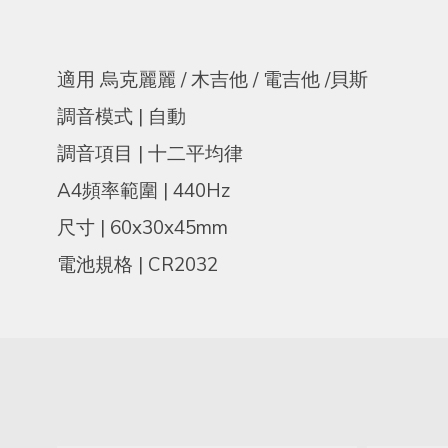
/
/
/
適用
烏克麗麗
木吉他
電吉他
貝斯
|
調音模式
自動
|
調音項目
十二平均律
A4
| 440Hz
頻率範圍
| 60x30x45mm
尺寸
| CR2032
電池規格