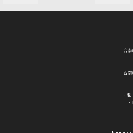
台南
台南
・週一
・
Faceboo