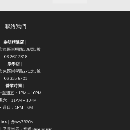
聯絡我們
崇明精選店｜
市東區崇明路336號3樓
06 267 7818
崇學店｜
市東區崇學路271之3號
06 335 5701
營業時間｜
至週五：1PM – 10PM
週六：11AM – 10PM
・週日：1PM – 6M
Line｜
@bcy7820h
k｜
又昇樂器・音響 Rise Music