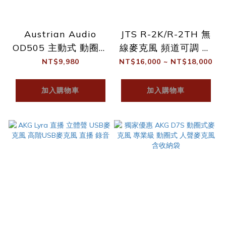
Austrian Audio
JTS R-2K/R-2TH 無
OD505 主動式 動圈麥
線麥克風 頻道可調 搭
克風 原AKG工程團隊
配2支麥克風 可選配耳
NT$9,980
NT$16,000 ~ NT$18,000
掛MIC/適合會議/演出
加入購物車
加入購物車