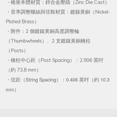
・橋座本體材質：鋅合金壓鑄（Zinc Die Cast）
・音準調整螺絲與弦鞍材質：鍍鎳黃銅（Nickel-
Plated Brass）
・附件：2 個鍍鎳黃銅高度調整輪
（Thumbwheels）、2 支鍍鎳黃銅橋柱
（Posts）
・橋柱中心距（Post Spacing）：2.906 英吋
（約 73.8 mm）
String Spacing
0.406
10.3
・
弦距（
）：
英吋（約
mm
）