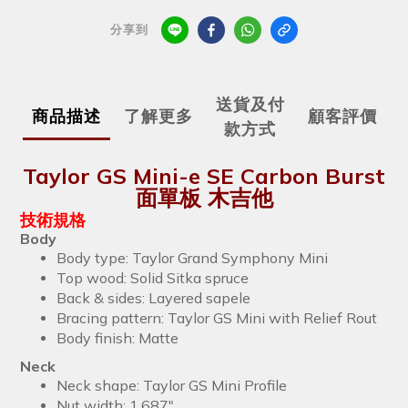
分享到
送貨及付
商品描述
了解更多
顧客評價
款方式
Taylor GS Mini-e SE Carbon Burst
面單板 木吉他
技術規格
Body
Body type: Taylor Grand Symphony Mini
Top wood: Solid Sitka spruce
Back & sides: Layered sapele
Bracing pattern: Taylor GS Mini with Relief Rout
Body finish: Matte
Neck
Neck shape: Taylor GS Mini Profile
Nut width: 1.687"