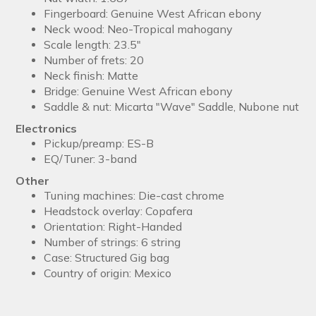
Fingerboard: Genuine West African ebony
Neck wood: Neo-Tropical mahogany
Scale length: 23.5"
Number of frets: 20
Neck finish: Matte
Bridge: Genuine West African ebony
Saddle & nut: Micarta "Wave" Saddle, Nubone nut
Electronics
Pickup/preamp: ES-B
EQ/Tuner: 3-band
Other
Tuning machines: Die-cast chrome
Headstock overlay: Copafera
Orientation: Right-Handed
Number of strings: 6 string
Case: Structured Gig bag
Country of origin: Mexico