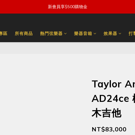
新會員享$500購物金
量專區
所有商品
熱門弦樂器
樂器音箱
效果器
打
Taylor A
AD24c
木吉他
NT$83,000