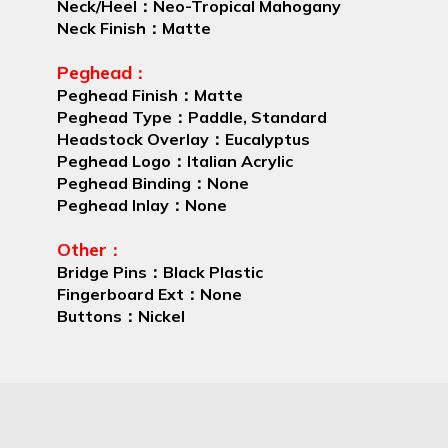
Neck/Heel
Neo-Tropical Mahogany
：
Neck Finish
Matte
：
Peghead
：
Peghead Finish
Matte
：
Peghead Type
Paddle, Standard
：
Headstock Overlay
Eucalyptus
：
Peghead Logo
Italian Acrylic
：
Peghead Binding
None
：
Peghead Inlay
None
：
Other
：
Bridge Pins
Black Plastic
：
Fingerboard Ext
None
：
Buttons
Nickel
：