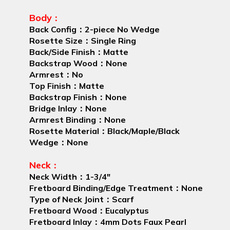
Body
：
Back Config
2-piece No Wedge
：
Rosette Size
Single Ring
：
Back/Side Finish
Matte
：
Backstrap Wood
None
：
Armrest
No
：
Top Finish
Matte
：
Backstrap Finish
None
：
Bridge Inlay
None
：
Armrest Binding
None
：
Rosette Material
Black/Maple/Black
：
Wedge
None
：
Neck
：
Neck Width
1-3/4"
：
Fretboard Binding/Edge Treatment
None
：
Type of Neck Joint
Scarf
：
Fretboard Wood
Eucalyptus
：
Fretboard Inlay
4mm Dots Faux Pearl
：