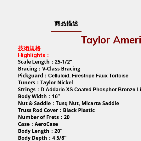
商品描述
Taylor Am
技術規格
Highlights
：
Scale Length
25-1/2"
：
Bracing
V-Class Bracing
：
Pickguard
：
Celluloid, Firestripe Faux Tortoise
Tuners
Taylor Nickel
：
Strings
：
D'Addario XS Coated Phosphor Bronze Ligh
Body Width
16”
：
Nut & Saddle
Tusq Nut, Micarta Saddle
：
Truss Rod Cover
Black Plastic
：
Number of Frets
20
：
Case
AeroCase
：
Body Length
20”
：
Body Depth
4 5/8”
：