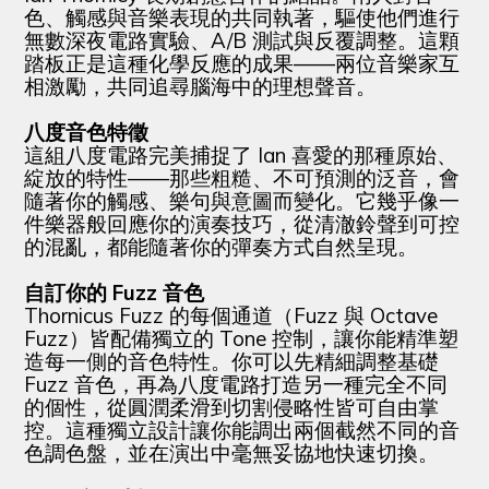
色、觸感與音樂表現的共同執著，驅使他們進行
無數深夜電路實驗、A/B 測試與反覆調整。這顆
踏板正是這種化學反應的成果——兩位音樂家互
相激勵，共同追尋腦海中的理想聲音。
八度音色特徵
這組八度電路完美捕捉了 Ian 喜愛的那種原始、
綻放的特性——那些粗糙、不可預測的泛音，會
隨著你的觸感、樂句與意圖而變化。它幾乎像一
件樂器般回應你的演奏技巧，從清澈鈴聲到可控
的混亂，都能隨著你的彈奏方式自然呈現。
自訂你的 Fuzz 音色
Thornicus Fuzz 的每個通道（Fuzz 與 Octave
Fuzz）皆配備獨立的 Tone 控制，讓你能精準塑
造每一側的音色特性。你可以先精細調整基礎
Fuzz 音色，再為八度電路打造另一種完全不同
的個性，從圓潤柔滑到切割侵略性皆可自由掌
控。這種獨立設計讓你能調出兩個截然不同的音
色調色盤，並在演出中毫無妥協地快速切換。