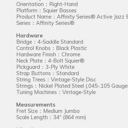
Orientation：Right-Hand
Platform：Squier Basses
Product Name：Affinity Series® Active Jazz B
Series：Affinity Series®
Hardware
Bridge：4-Saddle Standard
Control Knobs：Black Plastic
Hardware Finish：Chrome
Neck Plate：4-Bolt Squier®
Pickguard：3-Ply White
Strap Buttons：Standard
String Trees：Vintage-Style Disc
Strings：Nickel Plated Steel (.045-.105 Gauge
Tuning Machines：Vintage-Style
Measurements
Fret Size：Medium Jumbo
Scale Length：34" (864 mm)