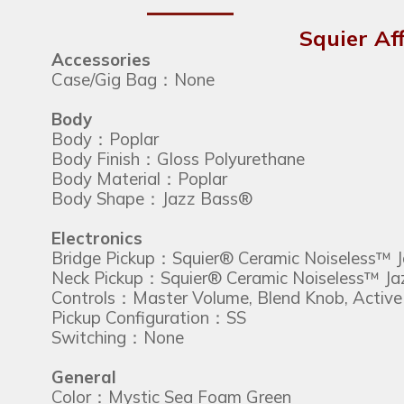
Squier A
Accessories
Case/Gig Bag：None
Body
Body：Poplar
Body Finish：Gloss Polyurethane
Body Material：Poplar
Body Shape：Jazz Bass®
Electronics
Bridge Pickup：Squier® Ceramic Noiseless™ 
Neck Pickup：Squier® Ceramic Noiseless™ J
Controls：Master Volume, Blend Knob, Active 
Pickup Configuration：SS
Switching：None
General
Color：Mystic Sea Foam Green