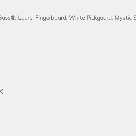
ass®, Laurel Fingerboard, White Pickguard, Mystic
s)