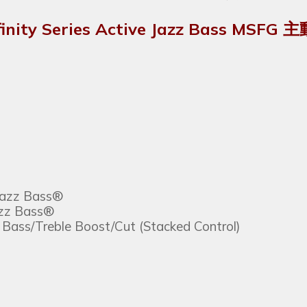
ffinity Series Active Jazz Bass MSF
Jazz Bass®
azz Bass®
Bass/Treble Boost/Cut (Stacked Control)