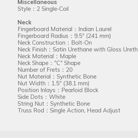
Miscellaneous
Style：2 Single-Coil
Neck
Fingerboard Material：Indian Laurel
Fingerboard Radius：9.5" (241 mm)
Neck Construction：Bolt-On
Neck Finish：Satin Urethane with Gloss Uret
Neck Material：Maple
Neck Shape："C" Shape
Number of Frets：20
Nut Material：Synthetic Bone
Nut Width：1.5" (38.1 mm)
Position Inlays：Pearloid Block
Side Dots：White
String Nut：Synthetic Bone
Truss Rod
Single Action, Head Adjust
：