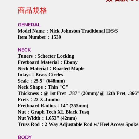
商品規格
GENERAL
Model Name：Nick Johnston Traditional H/S/S
Item Number：1539
NECK
Tuners：Schecter Locking
Fretboard Material：Ebony
Neck Material：Roasted Maple
Inlays：Brass Circles
Scale：25.5" (648mm)
Neck Shape：Thin "C"
Thickness：@ 1st Fret- .787" (20mm)/ @ 12th Fret- .866
Frets：22 X-Jumbo
Fretboard Radius：14" (355mm)
Nut：Graph Tech XL Black Tusq
Nut Width：1.653" (42mm)
Truss Rod：2-Way Adjustable Rod w/ Heel Access Spoke
BODY