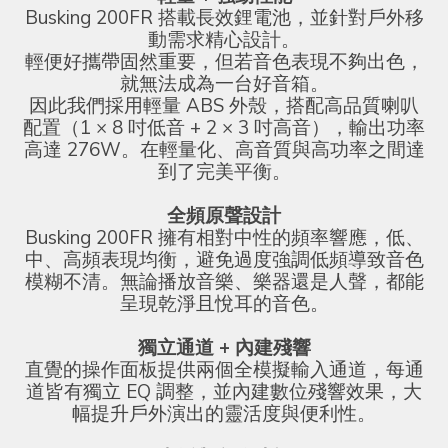
Busking 200FR 搭載長效鋰電池，並針對戶外移
動需求精心設計。
輕便好攜帶固然重要，但若音色表現不夠出色，
就無法成為一台好音箱。
因此我們採用輕量 ABS 外殼，搭配高品質喇叭
配置（1 × 8 吋低音 + 2 × 3 吋高音），輸出功率
高達 276W。在輕量化、高音質與高功率之間達
到了完美平衡。
全頻原聲設計
Busking 200FR 擁有相對中性的頻率響應，低、
中、高頻表現均衡，避免過度強調低頻導致音色
模糊不清。無論播放音樂、樂器還是人聲，都能
呈現乾淨且悅耳的音色。
獨立通道 + 內建殘響
直覺的操作面板提供兩個全模擬輸入通道，每通
道皆有獨立 EQ 調整，並內建數位殘響效果，大
幅提升戶外演出的靈活度與便利性。