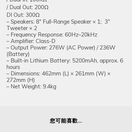
/ Dual Out: 200Ω
DI Out: 300Ω
– Speakers: 8″ Full-Range Speaker × 1; 3″
Tweeter × 2
– Frequency Response: 60Hz–20kHz
– Amplifier: Class-D
– Output Power: 276W (AC Power) / 236W
(Battery)
– Built-in Lithium Battery: 5200mAh, approx. 6
hours
– Dimensions: 462mm (L) × 261mm (W) ×
272mm (H)
– Net Weight: 9.4kg
您可能喜歡...