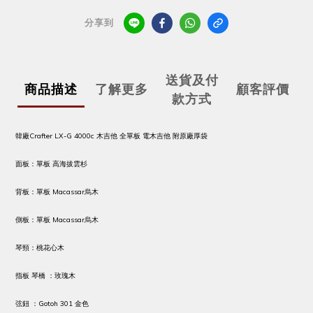
分享到
送貨及付
商品描述
了解更多
顧客評價
款方式
韓廠Crafter LX-G 4000c 木吉他 全單板 電木吉他 附原廠厚袋
面板：單板 高海拔雲杉
背板：單板 Macassar烏木
側板：單板 Macassar烏木
琴頸：桃花心木
指板 琴橋 ：玫瑰木
弦鈕 ：Gotoh 301 金色