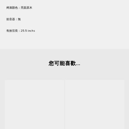
烤漆顏色：亮面原木
拾音器：無
有效弦長：25.5 inchs
您可能喜歡...