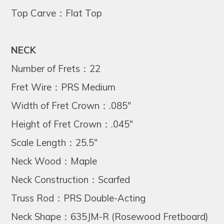
Top Carve：Flat Top
NECK
Number of Frets：22
Fret Wire：PRS Medium
Width of Fret Crown：.085"
Height of Fret Crown：.045"
Scale Length：25.5"
Neck Wood：Maple
Neck Construction：Scarfed
Truss Rod：PRS Double-Acting
Neck Shape：635JM-R (Rosewood Fretboard)