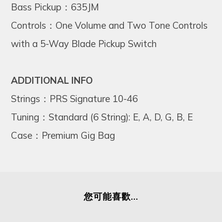
Bass Pickup：635JM
Controls：One Volume and Two Tone Controls
with a 5-Way Blade Pickup Switch
ADDITIONAL INFO
Strings：PRS Signature 10-46
Tuning：Standard (6 String): E, A, D, G, B, E
Case
Premium Gig Bag
：
您可能喜歡...