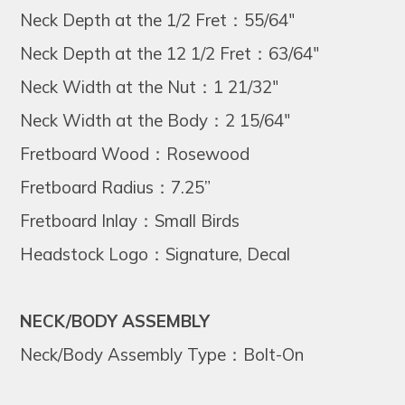
Neck Depth at the 1/2 Fret：55/64"
Neck Depth at the 12 1/2 Fret：63/64"
Neck Width at the Nut：1 21/32"
Neck Width at the Body：2 15/64"
Fretboard Wood：Rosewood
Fretboard Radius：7.25”
Fretboard Inlay：Small Birds
Headstock Logo：Signature, Decal
NECK/BODY ASSEMBLY
Neck/Body Assembly Type：Bolt-On