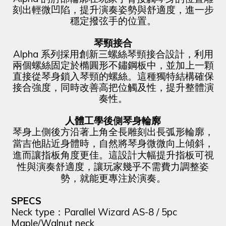
刻出輕微凹陷，提升演奏姿勢與舒適度，進一步
穩定撥弦手的位置。
琴頸接合
Alpha 系列採用創新三螺絲琴頸接合設計，利用
兩個螺絲固定於橢圓形不鏽鋼板中，並加上一顆
直接從琴身鎖入琴頸的螺絲。這種獨特結構確保
接合強度，同時改善高把位觸及性，提升整體演
奏性。
人體工學後側琴身輪廓
琴身上側後方沿著上角全長雕刻出長弧形輪廓，
當吉他貼近身體時，自然將琴身微微向上傾斜，
進而讓指板角度更佳。這設計大幅提升指板可視
性與演奏舒適度，讓玩家幾乎不需費力調整姿
勢，就能更專注於演奏。
SPECS
Neck type：Parallel Wizard AS-8 / 5pc
Maple/Walnut neck