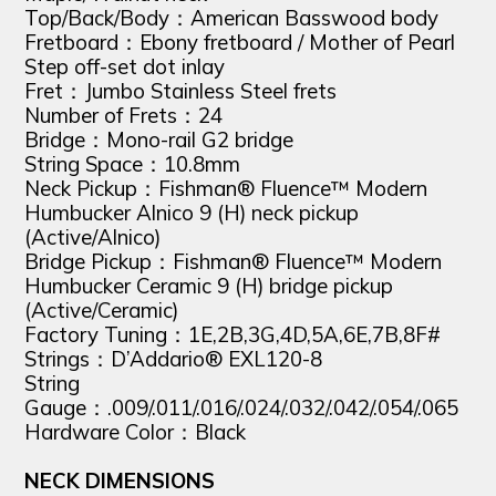
Top/Back/Body：American Basswood body
Fretboard：Ebony fretboard / Mother of Pearl
Step off-set dot inlay
Fret：Jumbo Stainless Steel frets
Number of Frets：24
Bridge：Mono-rail G2 bridge
String Space：10.8mm
Neck Pickup：Fishman® Fluence™ Modern
Humbucker Alnico 9 (H) neck pickup
(Active/Alnico)
Bridge Pickup：Fishman® Fluence™ Modern
Humbucker Ceramic 9 (H) bridge pickup
(Active/Ceramic)
Factory Tuning：1E,2B,3G,4D,5A,6E,7B,8F#
Strings：D’Addario® EXL120-8
String
Gauge：.009/.011/.016/.024/.032/.042/.054/.065
Hardware Color：Black
NECK DIMENSIONS