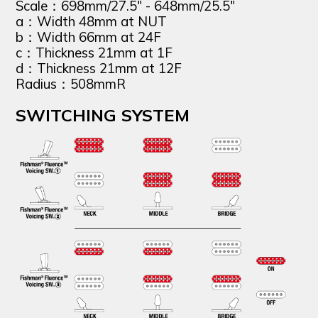
Scale：698mm/27.5" - 648mm/25.5"
a：Width 48mm at NUT
b：Width 66mm at 24F
c：Thickness 21mm at 1F
d：Thickness 21mm at 12F
Radius
508mmR
：
SWITCHING SYSTEM