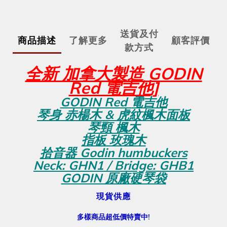
送貨及付
商品描述
了解更多
顧客評價
款方式
全新 加拿大製造 GODIN
Red 電吉他]
GODIN Red 電吉他
琴身 赤楊木 & 虎紋楓木面板
琴頸 楓木
指板 玫瑰木
拾音器 Godin humbuckers
Neck: GHN1 / Bridge: GHB1
GODIN 原廠硬琴袋
現貨供應
多樣商品超低價特賣中!