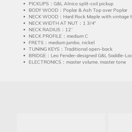
PICKUPS：G&L Alnico split-coil pickup
BODY WOOD：Poplar & Ash Top over Poplar
NECK WOOD：Hard Rock Maple with vintage tint
NECK WIDTH AT NUT：1 3/4"
NECK RADIUS：12”
NECK PROFILE：medium C
FRETS：medium jumbo, nickel
TUNING KEYS：Traditional open-back
BRIDGE：Leo Fender-designed G&L Saddle-Lo
ELECTRONICS：master volume, master tone