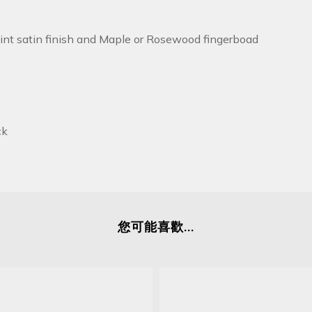
 satin finish and Maple or Rosewood fingerboad
ck
您可能喜歡...