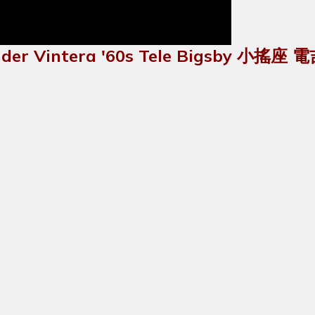
nder Vintera '60s Tele Bigsby 小搖座 