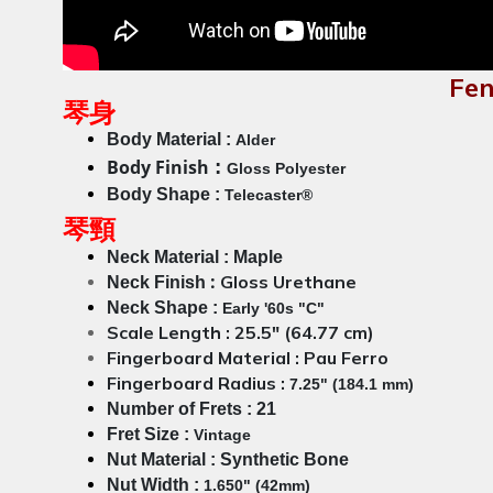
Fe
琴身
Body Material :
Alder
Body Finish
:
Gloss Polyester
Body Shape :
Telecaster®
琴頸
Neck Material :
Maple
:
Gloss Urethane
Neck Finish
Neck Shape :
Early '60s "C"
Scale Length
: 25.5
" (64.77 cm)
Fingerboard Material
:
Pau Ferro
Fingerboard Radius
:
7.25" (184.1 mm)
Number of Frets : 21
Fret Size :
Vintage
Nut Material : Synthetic Bone
Nut Width :
1.650" (42mm)