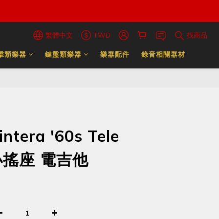
繁體中文
TWD
找商品
擊類樂器
鍵盤類樂器
樂器配件
錄音相關器材
intera '60s Tele
 小搖座 電吉他