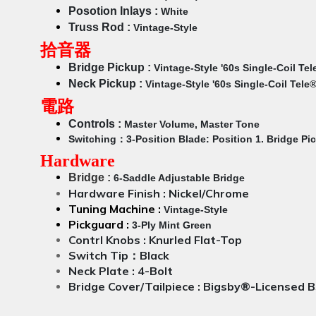
Posotion Inlays :
White
Truss Rod :
Vintage-Style
拾音器
Bridge Pickup :
Vintage-Style '60s Single-Coil Tel
Neck Pickup :
Vintage-Style '60s Single-Coil Tele
電路
Controls :
Master Volume, Master Tone
Switching：
3-Position Blade: Position 1. Bridge Pi
Hardware
Bridge :
6-Saddle Adjustable Bridge
Hardware Finish :
Nickel/Chrome
Tuning Machine :
Vintage-Style
Pickguard :
3-Ply Mint Green
Contrl Knobs :
Knurled Flat-Top
Switch Tip：
Black
Neck Plate :
4-Bolt
Bridge Cover/Tailpiece :
Bigsby®-Licensed B