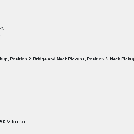
e®
®
ckup, Position 2. Bridge and Neck Pickups, Position 3. Neck Picku
50 Vibrato