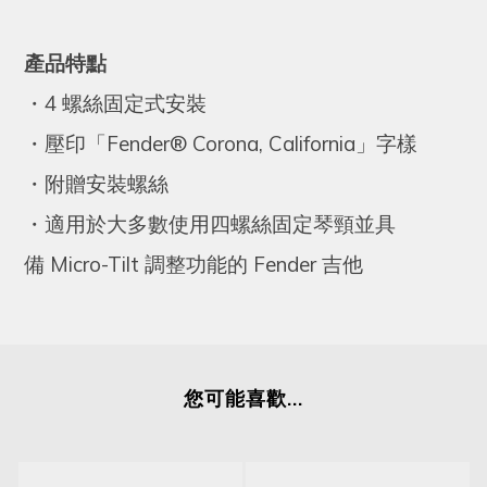
產品特點
・4 螺絲固定式安裝
・壓印「Fender® Corona, California」字樣
・
附贈安裝螺絲
・
適用於大多數使用四螺絲固定琴頸並具
備
Micro-Tilt
調整功能的
Fender
吉他
您可能喜歡...