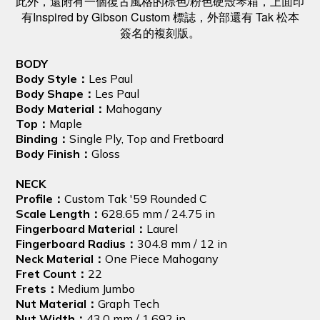
/
此外，還附有一個復古風格的棕色
粉色硬殼琴箱，上面印
Inspired by Gibson Custom
Tak
有
標誌，外部還有
松本
簽名的複刻版。
BODY
Body Style：
Les Paul
Body Shape：
Les Paul
Body Material：
Mahogany
Top：
Maple
Binding：
Single Ply, Top and Fretboard
Body Finish：
Gloss
NECK
Profile：
Custom Tak '59 Rounded C
Scale Length：
628.65 mm / 24.75 in
Fingerboard Material：
Laurel
Fingerboard Radius：
304.8 mm / 12 in
Neck Material：
One Piece Mahogany
Fret Count：
22
Frets：
Medium Jumbo
Nut Material：
Graph Tech
Nut Width：
43.0 mm / 1.692 in