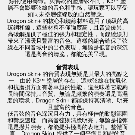
線的使用壽命。與傳統的塗層弦不同，K3™ 塗
層不會影響弦線的音色和手感，讓玩家可以享受
如同未塗層弦線般的自然響應。
Dragon Skin+ 的核心和繞線材料選用了頂級的高
碳鋼和鎳，這些材料不僅強度高，且音質優異。
高碳鋼提供了極佳的張力和穩定性，而鎳繞線則
帶來了溫暖且豐富的音色。這樣的組合確保了弦
線在不同音域中的出色表現，無論是低音的深沉
還是高音的清脆，都能完美呈現。
音質表現
Dragon Skin+ 的音質表現無疑是其最大的亮點之
一。由於 K3™ 塗層的存在，這款弦線在抗氧化
和抗磨損方面有著卓越的性能，這意味著它能夠
長時間保持其音質。無論是頻繁的演奏還是高濕
度的環境，Dragon Skin+ 都能保持其清晰、明亮
且豐富的音色。
低音弦的音色深沉且有力，具有極佳的動態範圍
和響應速度。而高音弦則清脆明亮，無論是指彈
還是撥片演奏，都能提供極高的表達力。整體而
言，Dragon Skin+ 提供了一個平衡且和諧的音