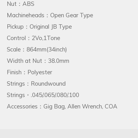
Nut：ABS
Machineheads：Open Gear Type
Pickup：Original JB Type
Control：2Vo,1Tone
Scale：864mm(34inch)
Width at Nut：38.0mm
Finish：Polyester
Strings：Roundwound
Strings・.045/.065/.080/.100
Accessories
Gig Bag, Allen Wrench, COA
：