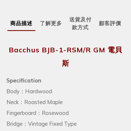
送貨及付
商品描述
了解更多
顧客評價
款方式
Bacchus BJB-1-RSM/R GM 電貝
斯
Specification
Body：Hardwood
Neck：Roasted Maple
Fingerboard：Rosewood
Bridge：Vintage Fixed Type