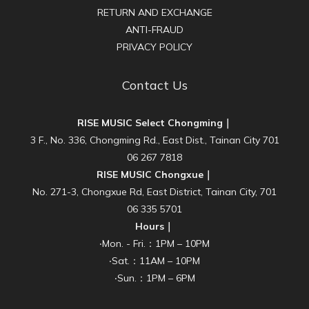
RETURN AND EXCHANGE
ANTI-FRAUD
PRIVACY POLICY
Contact Us
RISE MUSIC Select Chongming｜
3 F., No. 336, Chongming Rd., East Dist., Tainan City 701
06 267 7818
RISE MUSIC Chongxue｜
No. 271-3, Chongxue Rd, East District, Tainan City, 701
06 335 5701
Hours｜
‧Mon. - Fri.：1PM – 10PM
‧Sat.：11AM – 10PM
‧Sun.：1PM – 6PM