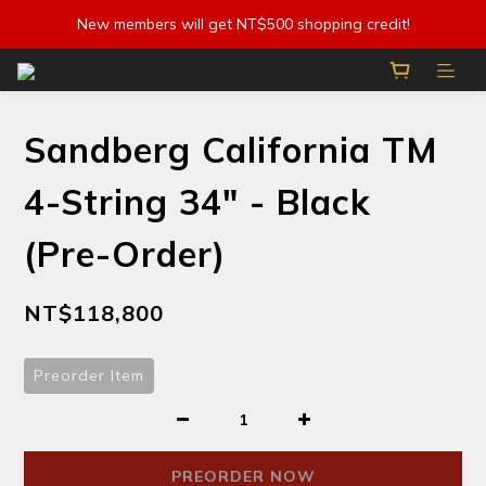
New members will get NT$500 shopping credit!
Sandberg California TM
4-String 34" - Black
(Pre-Order)
NT$118,800
Preorder Item
PREORDER NOW