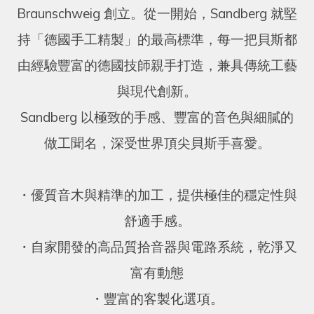
Braunschweig 創立。從一開始，Sandberg 就堅
持「德國手工精製」的最高標準，每一把貝斯都
由經驗豐富的德國技師親手打造，兼具傳統工藝
與現代創新。
Sandberg 以極致的手感、豐富的音色與細膩的
做工聞名，深受世界頂尖貝斯手喜愛。
・優質音木與精準的加工，提供極佳的穩定性與
舒適手感。
・
自家開發的高品質拾音器與電路系統，乾淨又
富有動態
・
豐富的客製化選項。