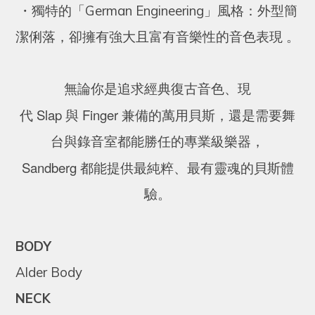
・
獨特的「German Engineering」風格：外型簡
潔俐落，卻擁有強大且富有音樂性的音色表現
。
無論你是追求經典復古音色、現
Slap
Finger
代
與
兼備的萬用貝斯，還是需要舞
台與錄音室都能勝任的專業級樂器，
Sandberg
都能提供最純粹、最有靈魂的貝斯體
驗。
BODY
Alder Body
NECK