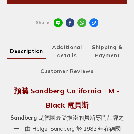
Share
Additional
Shipping &
Description
details
Payment
Customer Reviews
預購 Sandberg California TM -
Black 電貝斯
Sandberg
是德國最受推崇的貝斯專門品牌之
一，由 Holger Sandberg 於 1982 年在德國