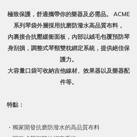
極致保護，舒適攜帶你的樂器及必需品。 ACME
系列琴袋外層採用抗磨防潑水高品質布料，
內裏接合抗壓緩衝面板，內部以絨毛包覆預防琴
身刮損，調整式琴頸雙枕綁定系統，提供絕佳保
護力。
大容量口袋可收納吉他線材、效果器以及樂器配
件等。
特點：
・
獨家開發抗磨防潑水的高品質布料