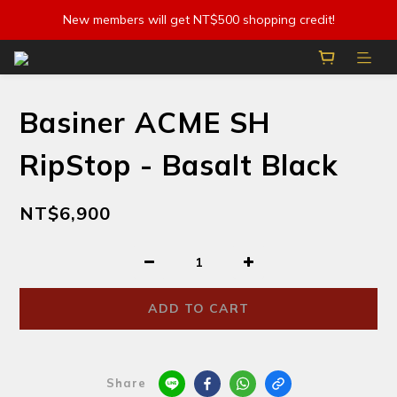
New members will get NT$500 shopping credit!
Basiner ACME SH
RipStop - Basalt Black
NT$6,900
ADD TO CART
Share