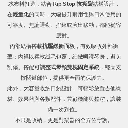
水
布料打造，結合
Rip Stop 抗撕裂
結構設計，
在
輕量化
的同時，大幅提升耐用性與日常使用的
可靠度。無論通勤、排練或演出移動，都能從容
應對。
內部結構搭載
抗壓緩衝面板
，有效吸收外部衝
擊；內裡以柔軟絨毛包覆，細緻呵護琴身，避免
刮傷。搭配
可調整式琴頸雙枕固定系統
，穩固支
撐關鍵部位，提供更全面的保護力。
此外，大容量收納口袋設計，可輕鬆放置吉他線
材、效果器與各類配件，兼顧機能與整潔，讓裝
備一次到位。
不只是收納，更是對樂器的全方位守護。