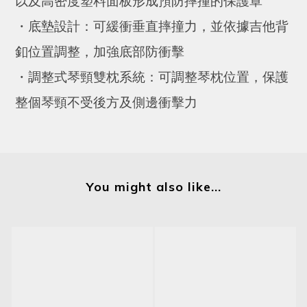
以及高密度塑料面板形成預防摔撞的保護罩
・
底墊設計：可緩衝垂直摔撞力，並依據吉他背
釦位置調整，加強底部防衝擊
・
調整式琴頸雙枕系統：可調整琴枕位置，保護
整個琴頸不受後方及側邊衝擊力
You might also like...