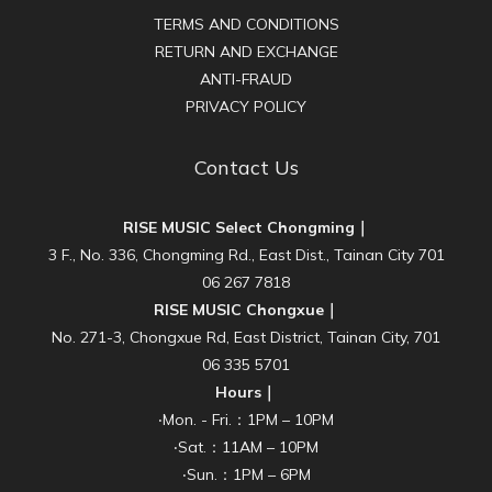
TERMS AND CONDITIONS
RETURN AND EXCHANGE
ANTI-FRAUD
PRIVACY POLICY
Contact Us
RISE MUSIC Select Chongming｜
3 F., No. 336, Chongming Rd., East Dist., Tainan City 701
06 267 7818
RISE MUSIC Chongxue｜
No. 271-3, Chongxue Rd, East District, Tainan City, 701
06 335 5701
Hours｜
‧Mon. - Fri.：1PM – 10PM
‧Sat.：11AM – 10PM
‧Sun.：1PM – 6PM