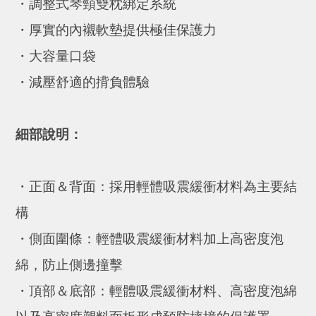
・
調整式琴頸雙枕綁定系統
・
厚實的內襯軟墊提供極佳保護力
・
大容量口袋
・減壓舒適的揹負體驗
細部說明：
・
正面＆背面：採用輕體吸震緩衝材料為主要結
構
・
側面圍條：輕體吸震緩衝材料加上高密度泡
綿，防止側邊撞擊
・
頂部＆底部：輕體吸震緩衝材料、高密度泡綿