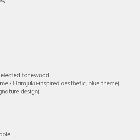
selected tonewood
ime / Harajuku-inspired aesthetic, blue theme)
gnature design)
aple