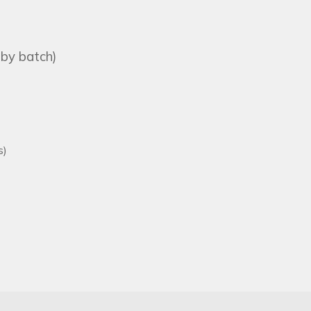
 by batch)
s)