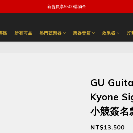
新會員享$500購物金
量專區
所有商品
熱門弦樂器
樂器音箱
效果器
打
GU Guit
Kyone S
小競簽名
NT$13,500