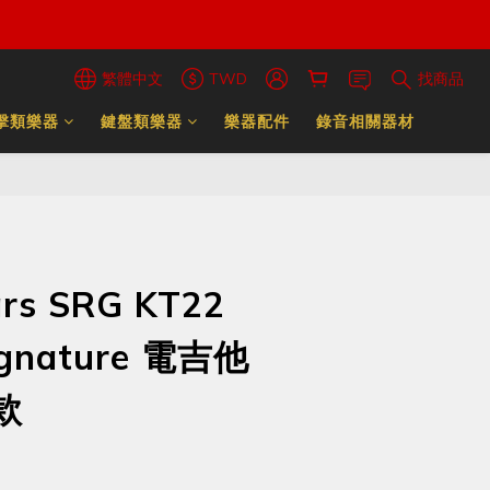
繁體中文
TWD
找商品
擊類樂器
鍵盤類樂器
樂器配件
錄音相關器材
ars SRG KT22
ignature 電吉他
款