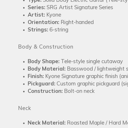
Series:
SRG Artist Signature Series
Artist:
Kyone
Orientation:
Right-handed
Strings:
6-string
Body & Construction
Body Shape:
Tele-style single cutaway
Body Material:
Basswood / lightweight 
Finish:
Kyone Signature graphic finish (an
Pickguard:
Custom graphic pickguard (si
Construction:
Bolt-on neck
Neck
Neck Material:
Roasted Maple / Hard M