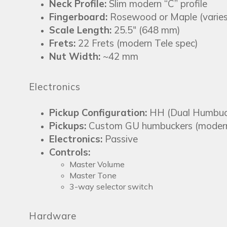
Neck Profile:
Slim modern “C” profile
Fingerboard:
Rosewood or Maple (varies
Scale Length:
25.5" (648 mm)
Frets:
22 Frets (modern Tele spec)
Nut Width:
~42 mm
Electronics
Pickup Configuration:
HH (Dual Humbuc
Pickups:
Custom GU humbuckers (modern 
Electronics:
Passive
Controls:
Master Volume
Master Tone
3-way selector switch
Hardware