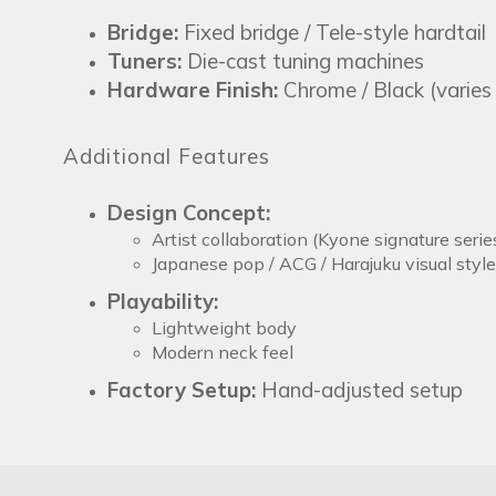
Bridge:
Fixed bridge / Tele-style hardtail
Tuners:
Die-cast tuning machines
Hardware Finish:
Chrome / Black (varies
Additional Features
Design Concept:
Artist collaboration (Kyone signature serie
Japanese pop / ACG / Harajuku visual style
Playability:
Lightweight body
Modern neck feel
Factory Setup:
Hand-adjusted setup