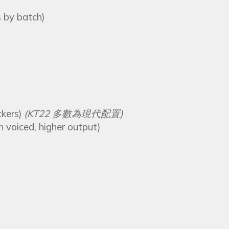
 by batch)
kers)
(KT22 多數為現代配置)
voiced, higher output)