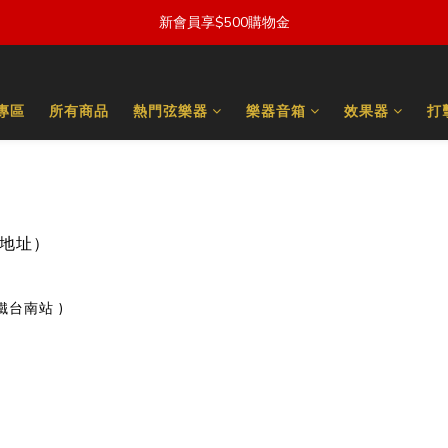
新會員享$500購物金
量專區
所有商品
熱門弦樂器
樂器音箱
效果器
打
地址）
鐵台南站 )